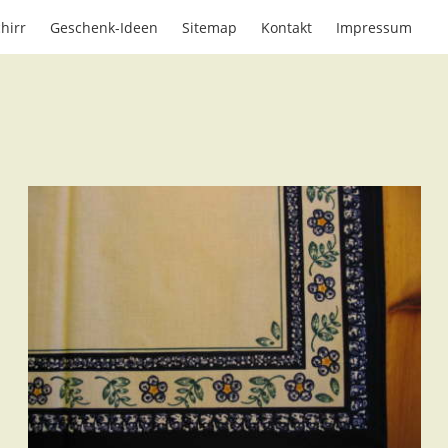
hirr
Geschenk-Ideen
Sitemap
Kontakt
Impressum
Mir gefällt, was ich hier sehe – ich will die
Töpferei besuchen …