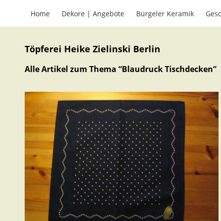
Home
Dekore | Angebote
Bürgeler Keramik
Gesc
Töpferei Heike Zielinski Berlin
Alle Artikel zum Thema “
Blaudruck Tischdecken
”
Mir gefällt, was ich hier sehe – ich will die
Töpferei besuchen …