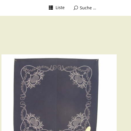
Liste
Mir gefällt, was ich hier sehe – ich will die
Töpferei besuchen …