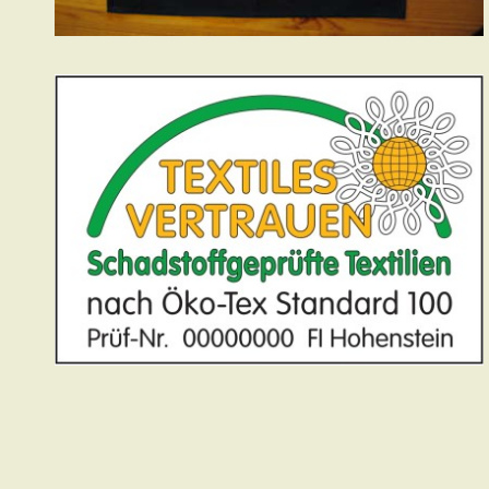
Der Blaudruck aus Bürgel besteht aus
Naturfasern. Die Färbetechnik im
Reaktivdruckverfahren ermöglicht Ihnen
optimale Pflege. Das heisst, die Stoffe sind bei
60 Grad waschbar. Die für den Blaudruck
verwendete Farbe trägt das Öko-Label “Öko-
Tex Standard 100”. Das Blaudruck-Angebot ist
vielfältig: Beutel, Tischdecken in verschiedenen
Grössen, […]