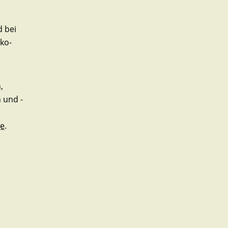
d bei
ko-
,
 und -
ge
.