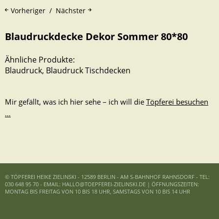
Vorheriger
Nächster
Blaudruckdecke Dekor Sommer 80*80
Ähnliche Produkte:
Blaudruck
,
Blaudruck Tischdecken
Mir gefällt, was ich hier sehe – ich will die
Töpferei besuchen
…
© TÖPFEREI HEIKE ZIELINSKI - 12589 BERLIN - AM S-BAHNHOF RAHNSDORF - TEL:
030 648 95 70 - EMAIL: HALLO@TOEPFEREI-ZIELINSKI.DE | ÖFFNUNGSZEITEN:
MONTAG BIS FREITAG VON 10 BIS 18 UHR, SAMSTAGS VON 10 BIS 14 UHR