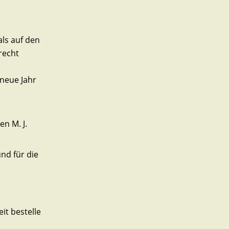
als auf den
 recht
 neue Jahr
n M. J.
nd für die
it bestelle