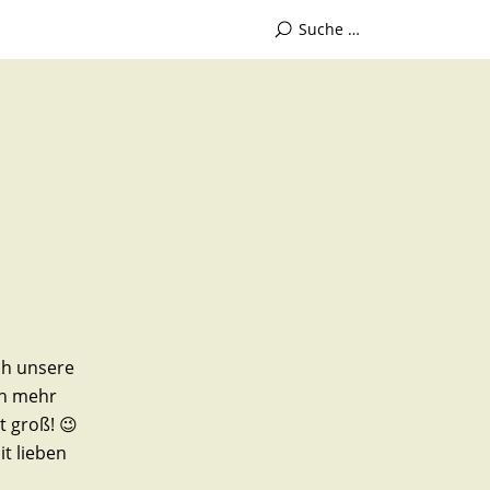
ch unsere
ch mehr
 groß! 😉
t lieben