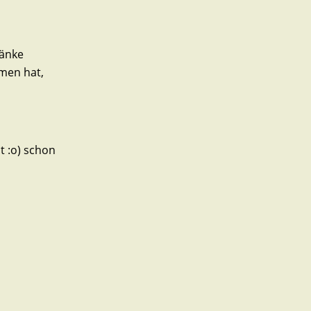
ränke
men hat,
t :o) schon