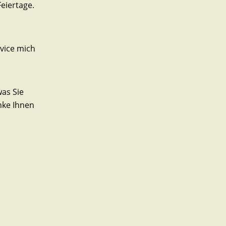
eiertage.
rvice mich
as Sie
nke Ihnen