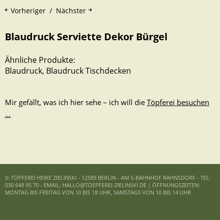
Vorheriger
Nächster
Blaudruck Serviette Dekor Bürgel
Ähnliche Produkte:
Blaudruck
,
Blaudruck Tischdecken
Mir gefällt, was ich hier sehe – ich will die
Töpferei besuchen
…
© TÖPFEREI HEIKE ZIELINSKI - 12589 BERLIN - AM S-BAHNHOF RAHNSDORF - TEL:
030 648 95 70 - EMAIL: HALLO@TOEPFEREI-ZIELINSKI.DE | ÖFFNUNGSZEITEN:
MONTAG BIS FREITAG VON 10 BIS 18 UHR, SAMSTAGS VON 10 BIS 14 UHR