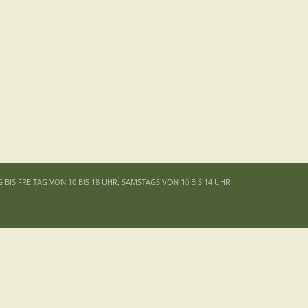
G BIS FREITAG VON 10 BIS 18 UHR, SAMSTAGS VON 10 BIS 14 UHR