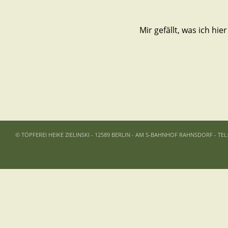
Mir gefällt, was ich hier
© TÖPFEREI HEIKE ZIELINSKI - 12589 BERLIN - AM S-BAHNHOF RAHNSDORF - TEL