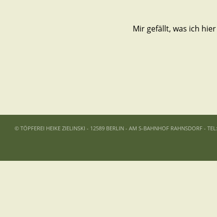
Mir gefällt, was ich hier
© TÖPFEREI HEIKE ZIELINSKI - 12589 BERLIN - AM S-BAHNHOF RAHNSDORF - TEL