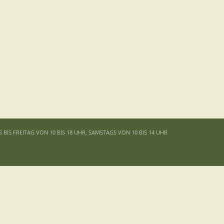
G BIS FREITAG VON 10 BIS 18 UHR, SAMSTAGS VON 10 BIS 14 UHR