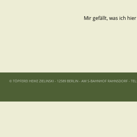
Mir gefällt, was ich hier
© TÖPFEREI HEIKE ZIELINSKI - 12589 BERLIN - AM S-BAHNHOF RAHNSDORF - TEL