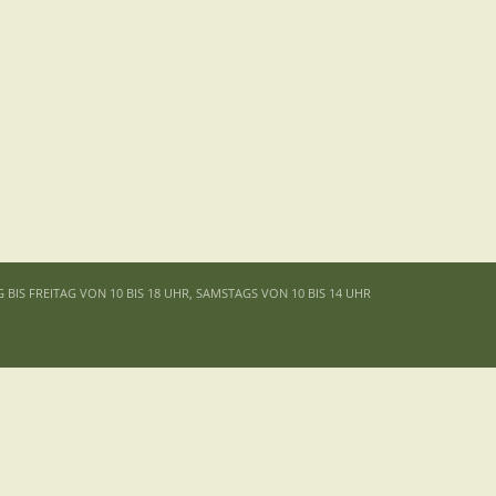
G BIS FREITAG VON 10 BIS 18 UHR, SAMSTAGS VON 10 BIS 14 UHR