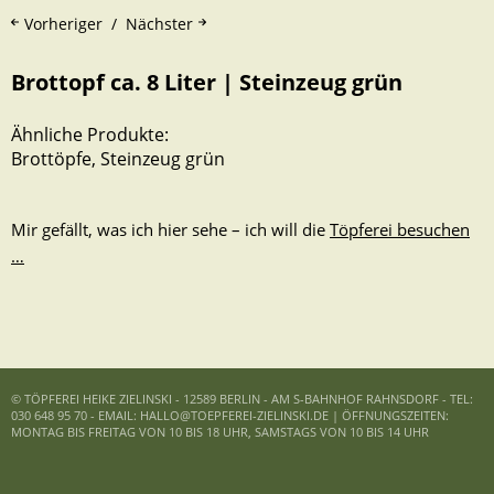
Vorheriger
Nächster
Brottopf ca. 8 Liter | Steinzeug grün
Ähnliche Produkte:
Brottöpfe
,
Steinzeug grün
Mir gefällt, was ich hier sehe – ich will die
Töpferei besuchen
…
© TÖPFEREI HEIKE ZIELINSKI - 12589 BERLIN - AM S-BAHNHOF RAHNSDORF - TEL:
030 648 95 70 - EMAIL: HALLO@TOEPFEREI-ZIELINSKI.DE | ÖFFNUNGSZEITEN:
MONTAG BIS FREITAG VON 10 BIS 18 UHR, SAMSTAGS VON 10 BIS 14 UHR