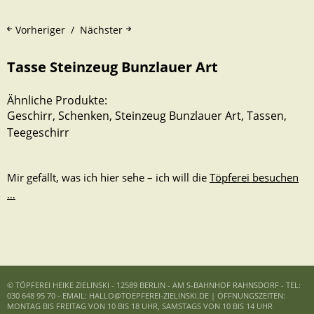
Vorheriger
Nächster
Tasse Steinzeug Bunzlauer Art
Ähnliche Produkte:
Geschirr
,
Schenken
,
Steinzeug Bunzlauer Art
,
Tassen
,
Teegeschirr
Mir gefällt, was ich hier sehe – ich will die
Töpferei besuchen
…
© TÖPFEREI HEIKE ZIELINSKI - 12589 BERLIN - AM S-BAHNHOF RAHNSDORF - TEL:
030 648 95 70 - EMAIL: HALLO@TOEPFEREI-ZIELINSKI.DE | ÖFFNUNGSZEITEN:
MONTAG BIS FREITAG VON 10 BIS 18 UHR, SAMSTAGS VON 10 BIS 14 UHR