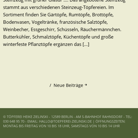
stammt aus verschiedenen Steinzeug-Töpfereien. Im
Sortiment finden Sie Gärtöpfe, Rumtöpfe, Brottöpfe,
Bodenvasen, Vogeltränke, französische Salztöpfe,
Weinbecher, Essgeschirr, Schüsseln, Räuchermännchen.
Butterkühler, Schmalztöpfe, Küchentöpfe und große
winterfeste Pflanztöpfe ergänzen das […]
Neue Beiträge
© TÖPFEREI HEIKE ZIELINSKI - 12589 BERLIN - AM S-BAHNHOF RAHNSDORF - TEL:
030 648 95 70 - EMAIL: HALLO@TOEPFEREI-ZIELINSKI.DE | ÖFFNUNGSZEITEN:
MONTAG BIS FREITAG VON 10 BIS 18 UHR, SAMSTAGS VON 10 BIS 14 UHR