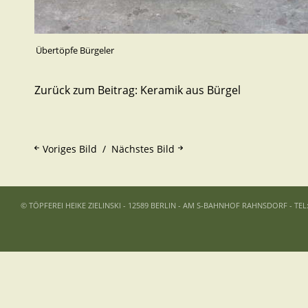
Übertöpfe Bürgeler
Zurück zum Beitrag:
Keramik aus Bürgel
Voriges Bild
Nächstes Bild
© TÖPFEREI HEIKE ZIELINSKI - 12589 BERLIN - AM S-BAHNHOF RAHNSDORF - TEL