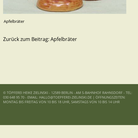
Apfelbräter
Zurück zum Beitrag:
Apfelbräter
© TÖPFEREI HEIKE ZIELINSKI - 12589 BERLIN - AM S-BAHNHOF RAHNSDORF - TEL:
030 648 95 70 - EMAIL: HALLO@TOEPFEREI-ZIELINSKI.DE | ÖFFNUNGSZEITEN:
MONTAG BIS FREITAG VON 10 BIS 18 UHR, SAMSTAGS VON 10 BIS 14 UHR