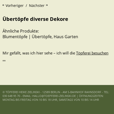
Vorheriger
Nächster
Übertöpfe diverse Dekore
Ähnliche Produkte:
Blumentöpfe | Übertöpfe
,
Haus Garten
Mir gefällt, was ich hier sehe – ich will die
Töpferei besuchen
…
© TÖPFEREI HEIKE ZIELINSKI - 12589 BERLIN - AM S-BAHNHOF RAHNSDORF - TEL:
030 648 95 70 - EMAIL: HALLO@TOEPFEREI-ZIELINSKI.DE | ÖFFNUNGSZEITEN:
MONTAG BIS FREITAG VON 10 BIS 18 UHR, SAMSTAGS VON 10 BIS 14 UHR