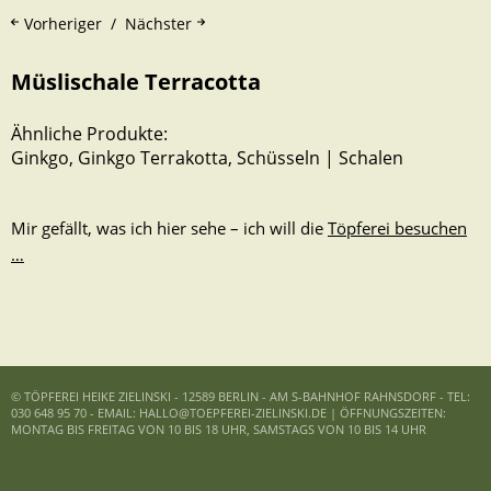
Vorheriger
Nächster
Müslischale Terracotta
Ähnliche Produkte:
Ginkgo
,
Ginkgo Terrakotta
,
Schüsseln | Schalen
Mir gefällt, was ich hier sehe – ich will die
Töpferei besuchen
…
© TÖPFEREI HEIKE ZIELINSKI - 12589 BERLIN - AM S-BAHNHOF RAHNSDORF - TEL:
030 648 95 70 - EMAIL: HALLO@TOEPFEREI-ZIELINSKI.DE | ÖFFNUNGSZEITEN:
MONTAG BIS FREITAG VON 10 BIS 18 UHR, SAMSTAGS VON 10 BIS 14 UHR