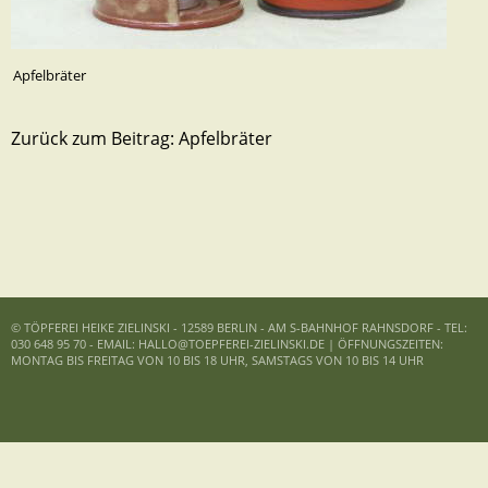
Apfelbräter
Zurück zum Beitrag:
Apfelbräter
© TÖPFEREI HEIKE ZIELINSKI - 12589 BERLIN - AM S-BAHNHOF RAHNSDORF - TEL:
030 648 95 70 - EMAIL: HALLO@TOEPFEREI-ZIELINSKI.DE | ÖFFNUNGSZEITEN:
MONTAG BIS FREITAG VON 10 BIS 18 UHR, SAMSTAGS VON 10 BIS 14 UHR