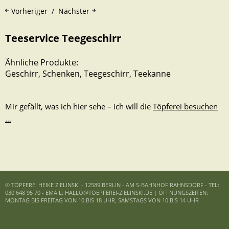
Vorheriger
Nächster
Teeservice Teegeschirr
Ähnliche Produkte:
Geschirr
,
Schenken
,
Teegeschirr
,
Teekanne
Mir gefällt, was ich hier sehe – ich will die
Töpferei besuchen
…
© TÖPFEREI HEIKE ZIELINSKI - 12589 BERLIN - AM S-BAHNHOF RAHNSDORF - TEL:
030 648 95 70 - EMAIL: HALLO@TOEPFEREI-ZIELINSKI.DE | ÖFFNUNGSZEITEN:
MONTAG BIS FREITAG VON 10 BIS 18 UHR, SAMSTAGS VON 10 BIS 14 UHR