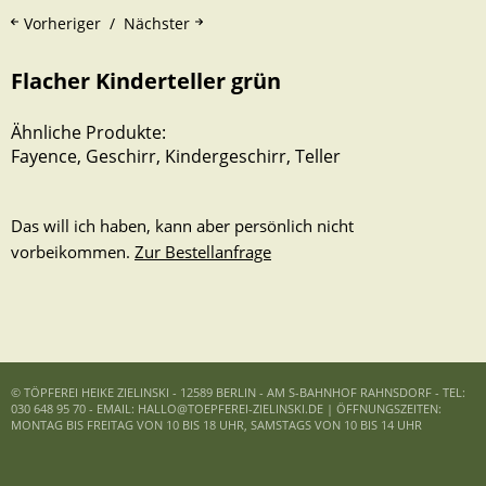
Vorheriger
Nächster
Flacher Kinderteller grün
Ähnliche Produkte:
Fayence
,
Geschirr
,
Kindergeschirr
,
Teller
Das will ich haben, kann aber persönlich nicht
vorbeikommen.
Zur Bestellanfrage
© TÖPFEREI HEIKE ZIELINSKI - 12589 BERLIN - AM S-BAHNHOF RAHNSDORF - TEL:
030 648 95 70 - EMAIL: HALLO@TOEPFEREI-ZIELINSKI.DE | ÖFFNUNGSZEITEN:
MONTAG BIS FREITAG VON 10 BIS 18 UHR, SAMSTAGS VON 10 BIS 14 UHR