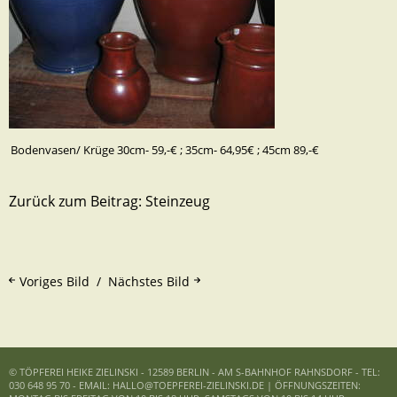
Bodenvasen/ Krüge 30cm- 59,-€ ; 35cm- 64,95€ ; 45cm 89,-€
Zurück zum Beitrag:
Steinzeug
Voriges Bild
Nächstes Bild
© TÖPFEREI HEIKE ZIELINSKI - 12589 BERLIN - AM S-BAHNHOF RAHNSDORF - TEL:
030 648 95 70 - EMAIL: HALLO@TOEPFEREI-ZIELINSKI.DE | ÖFFNUNGSZEITEN: